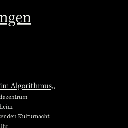
ungen
im Algorithmus,,
ndezentrum
nheim
itenden Kulturnacht
 Uhr